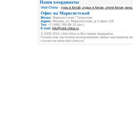
Наши координаты
Visit-China
-
туры в Китай, отдых в Китае, отели Китая, виза
Офис на Марксистской
Метро
: Марксистская / Таганская
Адрес
: Москва, ул. Марксистская, д 3 офис 416
Тел
: +7 (495) 785-88-10 (мн.)
E-mail
:
info@visit-china.ru
© 2005-2014, visit-china.ru Все права защищены.
Полное или частичное использование любых материалов во
ссылке на www.visit-china.ru!