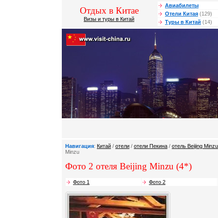
Авиабилеты
Отдых в Китае
Отели Китая
(129)
Визы и туры в Китай
Туры в Китай
(14)
Навигация
:
Китай
/
отели
/
отели Пекина
/
отель Beijing Minzu
Minzu
Фото 2 отеля Beijing Minzu (4*)
Фото 1
Фото 2