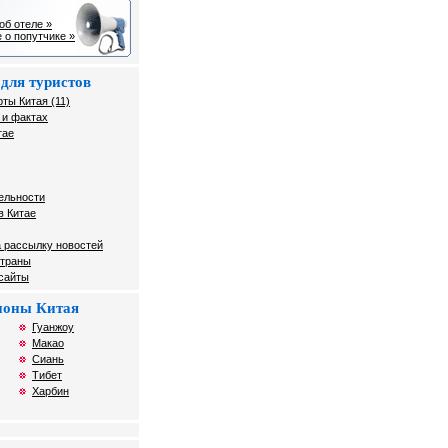
об отеле »
 о попутчике »
для туристов
ты Китая (11)
 и фактах
тае
ельности
в Китае
 рассылку новостей
страны
 сайты
гионы Китая
Гуанжоу
Макао
Сиань
Тибет
Харбин