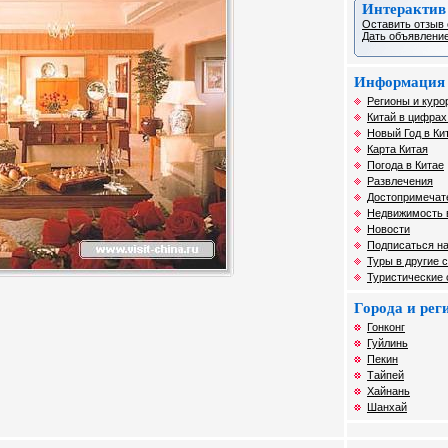
Интерактив
Оставить отзыв 
Дать объявление
Информация 
Регионы и курор
Китай в цифрах
Новый Год в Ки
Карта Китая
Погода в Китае
Развлечения
Достопримечат
Недвижимость 
Новости
Подписаться на
Туры в другие 
Туристические
Города и ре
Гонконг
Гуйлинь
Пекин
Тайпей
Хайнань
Шанхай