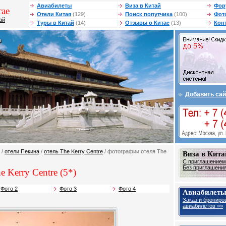
Авиабилеты
Виза в Китай
Фор
ае
Отели Китая
(129)
Поиск попутчика
(100)
Фот
ай
Туры в Китай
(14)
Отзывы о Китае
(13)
Кон
Добавить сай
/
отели Пекина
/
отель The Kerry Centre
/ фотографии отеля The
Виза в Кита
С приглашением 
Без приглашения 
e Kerry Centre (5*)
Фото 2
Фото 3
Фото 4
Авиабилеты
Заказ и брониро
авиабилетов »»