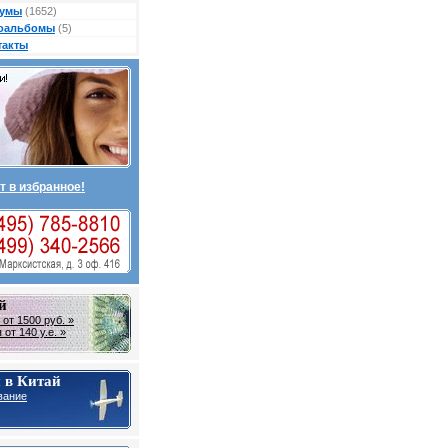
умы
(1652)
оальбомы
(5)
такты
т в избранное!
й
от 1500 руб. »
от 140 у.е. »
 в Китай
вание