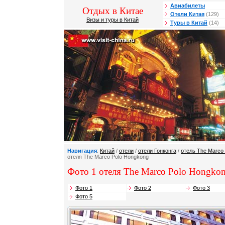
Авиабилеты
Отдых в Китае
Отели Китая
(129)
Визы и туры в Китай
Туры в Китай
(14)
Навигация
:
Китай
/
отели
/
отели Гонконга
/
отель The Marco
отеля The Marco Polo Hongkong
Фото 1 отеля The Marco Polo Hongkon
Фото 1
Фото 2
Фото 3
Фото 5