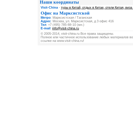
Наши координаты
Visit-China
-
туры в Китай, отдых в Китае, отели Китая, виза
Офис на Марксистской
Метро
: Марксистская / Таганская
Адрес
: Москва, ул. Марксистская, д 3 офис 416
Тел
: +7 (495) 785-88-10 (мн.)
E-mail
:
info@visit-china.ru
© 2005-2014, visit-china.ru Все права защищены.
Полное или частичное использование любых материалов во
ссылке на www.visit-china.ru!