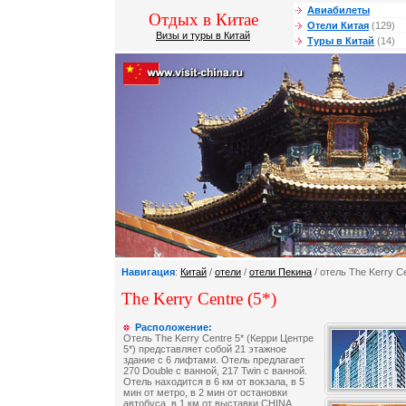
Авиабилеты
Отдых в Китае
Отели Китая
(129)
Визы и туры в Китай
Туры в Китай
(14)
Навигация
:
Китай
/
отели
/
отели Пекина
/ отель The Kerry C
The Kerry Centre (5*)
Расположение:
Отель The Kerry Centre 5* (Керри Центре
5*) представляет собой 21 этажное
здание с 6 лифтами. Отель предлагает
270 Double с ванной, 217 Twin с ванной.
Отель находится в 6 км от вокзала, в 5
мин от метро, в 2 мин от остановки
автобуса, в 1 км от выставки CHINA