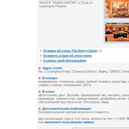
WORLD TRADE CENTER, в 23 км от
аэропорта Пекина.
Отзывы об отеле The Kerry Centre
(0)
Оставить отзыв об этом отеле
Создать свой фотоальбом
Адрес отеля
No. 1 Guanghua Road, Chaoyang District, Beijing, 100020, Chin
В номере
кондиционер, телевизор, радио, прямой телефон, мини-бар, 
сервис в номер, напряжение: 220 В.
В отеле
автостоянка, крыт. бассейн, тренажерный зал, магазин, сало
инвалидов, турагентство, аренда машин, конференц-залов: 1
обслуживание круглосуточно. Рестораны, бары.
Дополнительная информация
Континентальный завтрак включен в стоимость.
Для организации тура в этот отель звоните по тел: +7 (495)
7
или
заполните поля формы заявки
: