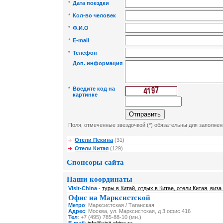
*
Дата поездки
*
Кол-во человек
*
Ф.И.О
*
E-mail
*
Телефон
Доп. информация
*
Введите код на
картинке
Поля, отмеченные звездочкой (*) обязательны для заполнен
Отели Пекина
(31)
Отели Китая
(129)
Спонсоры сайта
Наши координаты
Visit-China
-
туры в Китай, отдых в Китае, отели Китая, виза
Офис на Марксистской
Метро
: Марксистская / Таганская
Адрес
: Москва, ул. Марксистская, д 3 офис 416
Тел
: +7 (495) 785-88-10 (мн.)