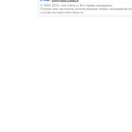
E-mail
:
info@visit-china.ru
© 2005-2014, visit-china.ru Все права защищены.
Полное или частичное использование любых материалов во
ссылке на www.visit-china.ru!