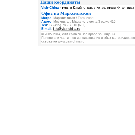
Наши координаты
Visit-China
-
туры в Китай, отдых в Китае, отели Китая, виза
Офис на Марксистской
Метро
: Марксистская / Таганская
Адрес
: Москва, ул. Марксистская, д 3 офис 416
Тел
: +7 (495) 785-88-10 (мн.)
E-mail
:
info@visit-china.ru
© 2005-2014, visit-china.ru Все права защищены.
Полное или частичное использование любых материалов во
ссылке на www.visit-china.ru!