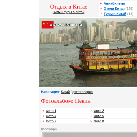
Авиабилеты
Отдых в Китае
Отели Китая
(129)
Визы и туры в Китай
Туры в Китай
(14)
Навигация
:
Китай
/
фотогалерея
Фотоальбом: Пекин
Фото 1
Фото 2
Фото 4
Фото 5
Фото 7
Фото 8
пароходик