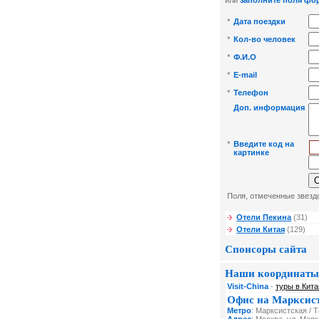
или
заполните поля фо
*
Дата поездки
*
Кол-во человек
*
Ф.И.О
*
E-mail
*
Телефон
Доп. информация
*
Введите код на
картинке
Поля, отмеченные звездо
Отели Пекина
(31)
Отели Китая
(129)
Спонсоры сайта
Наши координаты
Visit-China
-
туры в Кита
Офис на Марксис
Метро
: Марксистская / 