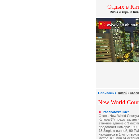
Отдых в Кит
Визы и туры в Кит
Навигация
:
Китай
/
отели
New World Court
Расположение:
Отель New World Courtya
Кутярд 5*) представляет 
этажное здание с 3 лифт
предлагает номера: 190 D
13 Single с ванной, 90 T
находится в 1 км от вокза
метро, в 1 мин от остано