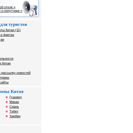
об отеле »
 о попутчике »
для туристов
ты Китая (11)
 и фактах
тае
ельности
в Китае
 рассылку новостей
страны
 сайты
гионы Китая
Гуанжоу
Макао
Сиань
Тибет
Харбин