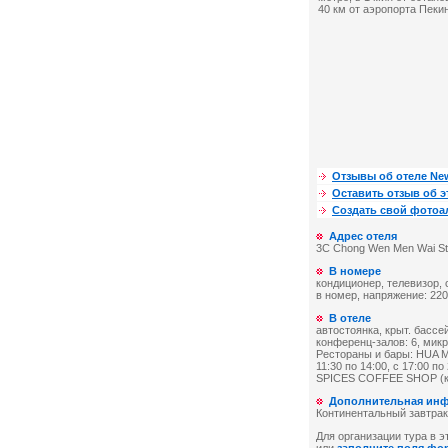
40 км от аэропорта Пеки
Отзывы об отеле New
Оставить отзыв об э
Создать свой фото
Адрес отеля
3C Chong Wen Men Wai Stre
В номере
кондиционер, телевизор, 
в номер, напряжение: 220
В отеле
автостоянка, крыт. бассе
конференц-залов: 6, микр
Рестораны и бары: HUA MEI
11:30 по 14:00, c 17:00 по 
SPICES COFFEE SHOP (кух
Дополнительная ин
Континентальный завтрак
Для организации тура в эт