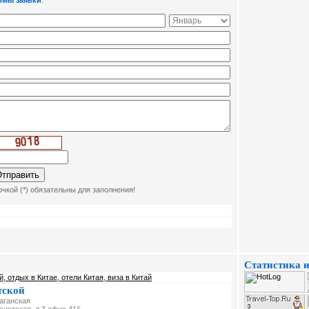
рмы заявки
:
чкой (*) обязательны для заполнения!
Статистика и
й, отдых в Китае, отели Китая, виза в Китай
тской
Таганская