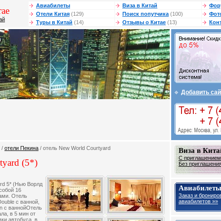
Авиабилеты
Виза в Китай
Фор
ае
Отели Китая
(129)
Поиск попутчика
(100)
Фот
ай
Туры в Китай
(14)
Отзывы о Китае
(13)
Кон
Добавить сай
/
отели Пекина
/ отель New World Courtyard
Виза в Кита
С приглашением 
yard (5*)
Без приглашения 
rd 5* (Нью Ворлд
Авиабилеты
собой 16
Заказ и брониро
ами. Отель
авиабилетов »»
ouble с ванной,
win с ваннойОтель
ла, в 5 мин от
вки автобуса, в