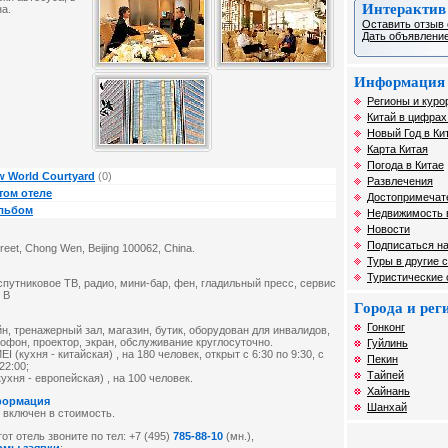
Интерактив
на.
Оставить отзыв 
Дать объявление
Информация 
Регионы и курор
Китай в цифрах
Новый Год в Ки
Карта Китая
Погода в Китае
 World Courtyard
(0)
Развлечения
том отеле
Достопримечат
альбом
Недвижимость 
Новости
Подписаться на
et, Chong Wen, Beijing 100062, China.
Туры в другие 
Туристические
спутниковое ТВ, радио, мини-бар, фен, гладильный пресс, сервис
 В
Города и ре
Гонконг
йн, тренажерный зал, магазин, бутик, оборудован для инвалидов,
офон, проектор, экран, обслуживание круглосуточно.
Гуйлинь
 (кухня - китайская) , на 180 человек, открыт c 6:30 по 9:30, c
Пекин
22:00;
Тайпей
ня - европейская) , на 100 человек.
Хайнань
формация
Шанхай
 включен в стоимость.
от отель звоните по тел: +7 (495)
785-88-10
(мн.),