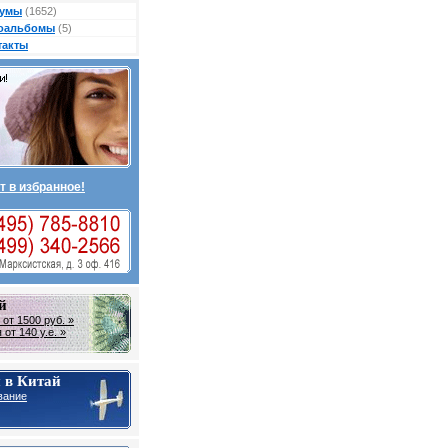
умы
(1652)
оальбомы
(5)
такты
т в избранное!
й
от 1500 руб. »
от 140 у.е. »
 в Китай
вание