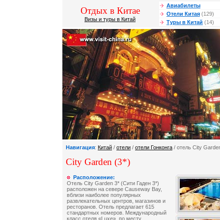
Авиабилеты
Отдых в Китае
Отели Китая
(129)
Визы и туры в Китай
Туры в Китай
(14)
Навигация
:
Китай
/
отели
/
отели Гонконга
/ отель City Garde
City Garden (3*)
Расположение:
Отель City Garden 3* (Сити Гаден 3*)
расположен на севере Causeway Bay,
вблизи наиболее популярных
развлекательных центров, магазинов и
ресторанов. Отель предлагает 615
стандартных номеров. Международный
класс отеля «Luxe», по месту