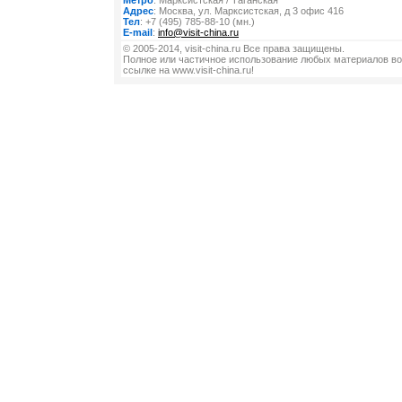
Метро
: Марксистская / Таганская
Адрес
: Москва, ул. Марксистская, д 3 офис 416
Тел
: +7 (495) 785-88-10 (мн.)
E-mail
:
info@visit-china.ru
© 2005-2014, visit-china.ru Все права защищены.
Полное или частичное использование любых материалов во
ссылке на www.visit-china.ru!