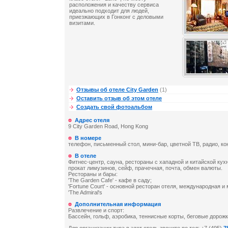
расположения и качеству сервиса
идеально подходит для людей,
приезжающих в Гонконг с деловыми
визитами.
Отзывы об отеле City Garden
(1)
Оставить отзыв об этом отеле
Создать свой фотоальбом
Адрес отеля
9 City Garden Road, Hong Kong
В номере
телефон, письменный стол, мини-бар, цветной ТВ, радио, ко
В отеле
Фитнес-центр, сауна, рестораны с хападной и китайской кухн
прокат лимузинов, сейф, прачечная, почта, обмен валюты.
Рестораны и бары:
'The Garden Cafe' - кафе в саду;
'Fortune Court' - основной ресторан отеля, международная и
'The Admiral's
Дополнительная информация
Развлечение и спорт:
Бассейн, гольф, аэробика, теннисные корты, беговые дорожк