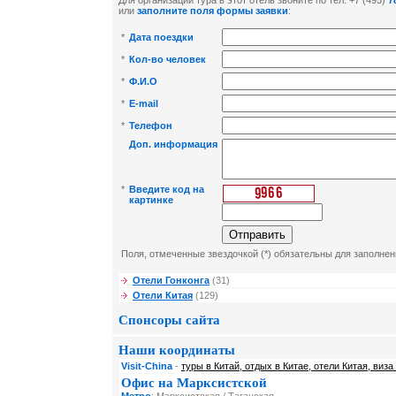
Для организации тура в этот отель звоните по тел: +7 (495)
7
или
заполните поля формы заявки
:
*
Дата поездки
*
Кол-во человек
*
Ф.И.О
*
E-mail
*
Телефон
Доп. информация
*
Введите код на
картинке
Поля, отмеченные звездочкой (*) обязательны для заполнен
Отели Гонконга
(31)
Отели Китая
(129)
Спонсоры сайта
Наши координаты
Visit-China
-
туры в Китай, отдых в Китае, отели Китая, виза
Офис на Марксистской