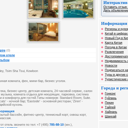
Интерактив
Оставить отзыв 
Дать объявление
Информация 
Регионы и курор
Китай в цифрах
Новый Год в Ки
Карта Китая
Погода в Китае
pire
(0)
Развлечения
том отеле
Достопримечат
альбом
Недвижимость 
Новости
Подписаться на
ey, Tsim Sha Tsui, Kowloon
Туры в другие 
Туристические
нная комната, фен, мини-бар, бизнес уголок.
Города и ре
ека, бизнес-центр, детская комната, 24-часовой сервис, салон
Гонконг
 музыка, комната отдыха для некурящих, парковка, система
 и комфорта для гостей.Типы номеров: Standard Room; Suite.
Гуйлинь
ats' - ночной бар; 'Eastside' - основной ресторан; 'Ziren' -
Пекин
дийской кухонь.
Тайпей
формация
Хайнань
рытый бассейн, фитнес-центр, теннисный корт, сквош корт,
Шанхай
 массаж.
от отель звоните по тел: +7 (495)
785-88-10
(мн.),