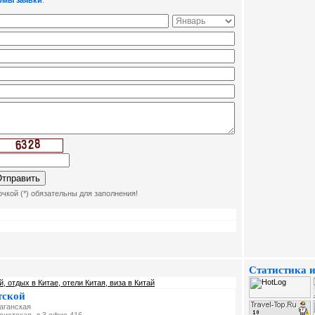
рмы заявки
:
чкой (*) обязательны для заполнения!
Статистика и
й, отдых в Китае, отели Китая, виза в Китай
тской
Таганская