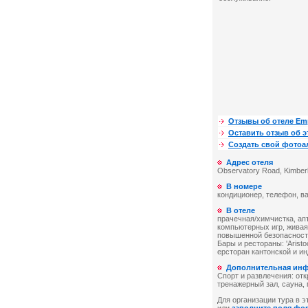
Отзывы об отеле Em
Оставить отзыв об э
Создать свой фото
Адрес отеля
Observatory Road, Kimberl
В номере
кондиционер, телефон, ва
В отеле
прачечная/химчистка, апт
компьютерных игр, живая
повышенной безопасности
Бары и рестораны: 'Aristoc
ерсторан кантонской и ин
Дополнительная ин
Спорт и развлечения: отк
тренажерный зал, сауна,
Для организации тура в эт