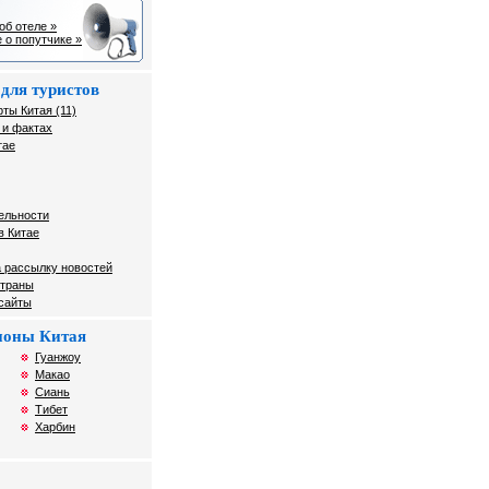
об отеле »
 о попутчике »
для туристов
ты Китая (11)
 и фактах
тае
ельности
в Китае
 рассылку новостей
страны
 сайты
гионы Китая
Гуанжоу
Макао
Сиань
Тибет
Харбин