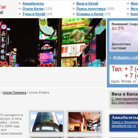
Авиабилеты
Виза в Китай
Фор
ае
Отели Китая
(129)
Поиск попутчика
(100)
Фот
ай
Туры в Китай
(14)
Отзывы о Китае
(13)
Кон
Добавить сай
/
отели Гонконга
/ отель Empire
Виза в Кита
С приглашением 
Без приглашения 
*) находится в
Авиабилеты
Коулун, в пяти
Заказ и брониро
pire - отель
авиабилетов »»
 в 2000 году.
 все
 качественное