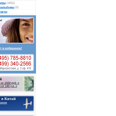
умы
(1652)
оальбомы
(5)
такты
т в избранное!
й
от 1500 руб. »
от 140 у.е. »
 в Китай
вание