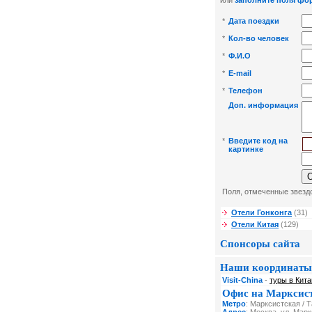
или
заполните поля фо
*
Дата поездки
*
Кол-во человек
*
Ф.И.О
*
E-mail
*
Телефон
Доп. информация
*
Введите код на
картинке
Поля, отмеченные звездо
Отели Гонконга
(31)
Отели Китая
(129)
Спонсоры сайта
Наши координаты
Visit-China
-
туры в Кита
Офис на Марксис
Метро
: Марксистская / 