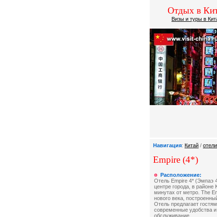
Отдых в Кит
Визы и туры в Кит
Навигация
:
Китай
/
отели
Empire (4*)
Расположение:
Отель Empire 4* (Эмпаэ 4
центре города, в районе 
минутах от метро. The Em
нового века, построенный
Отель предлагает гостям
современные удобства и
обслуживание.