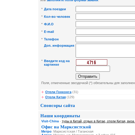
или
заполните поля формы заявки
:
*
Дата поездки
*
Кол-во человек
*
Ф.И.О
*
E-mail
*
Телефон
Доп. информация
*
Введите код на
картинке
Поля, отмеченные звездочкой (*) обязательны для заполнен
Отели Гонконга
(31)
Отели Китая
(129)
Спонсоры сайта
Наши координаты
Visit-China
-
туры в Китай, отдых в Китае, отели Китая, виза
Офис на Марксистской
Метро
: Марксистская / Таганская