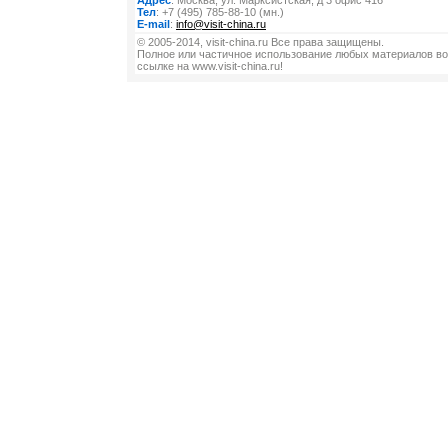
Адрес
: Москва, ул. Марксистская, д 3 офис 416
Тел
: +7 (495) 785-88-10 (мн.)
E-mail
:
info@visit-china.ru
© 2005-2014, visit-china.ru Все права защищены.
Полное или частичное использование любых материалов во
ссылке на www.visit-china.ru!