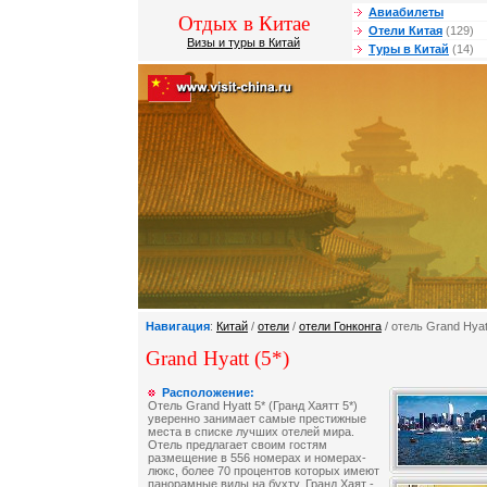
Авиабилеты
Отдых в Китае
Отели Китая
(129)
Визы и туры в Китай
Туры в Китай
(14)
Навигация
:
Китай
/
отели
/
отели Гонконга
/ отель Grand Hyat
Grand Hyatt (5*)
Расположение:
Отель Grand Hyatt 5* (Гранд Хаятт 5*)
уверенно занимает самые престижные
места в списке лучших отелей мира.
Отель предлагает своим гостям
размещение в 556 номерах и номерах-
люкс, более 70 процентов которых имеют
панорамные виды на бухту. Гранд Хаят -