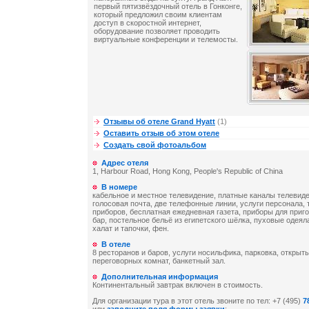
первый пятизвёздочный отель в Гонконге,
который предложил своим клиентам
доступ в скоростной интернет,
оборудование позволяет проводить
виртуальные конференции и телемосты.
Отзывы об отеле Grand Hyatt
(1)
Оставить отзыв об этом отеле
Создать свой фотоальбом
Адрес отеля
1, Harbour Road, Hong Kong, People's Republic of China
В номере
кабельное и местное телевидение, платные каналы телевиде
голосовая почта, две телефонные линии, услуги персонала,
приборов, бесплатная ежедневная газета, приборы для приго
бар, постельное бельё из египетского шёлка, пуховые одеяла
халат и тапочки, фен.
В отеле
8 ресторанов и баров, услуги носильфика, парковка, открыты
переговорных комнат, банкетный зал.
Дополнительная информация
Континентальный завтрак включен в стоимость.
Для организации тура в этот отель звоните по тел: +7 (495)
7