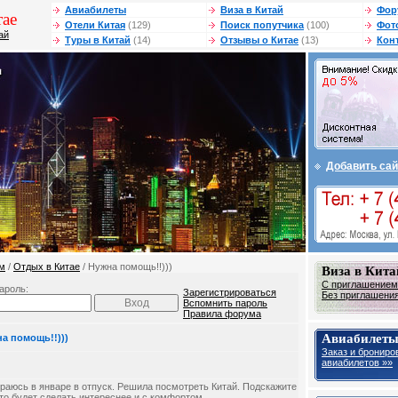
Авиабилеты
Виза в Китай
Фор
ае
Отели Китая
(129)
Поиск попутчика
(100)
Фот
ай
Туры в Китай
(14)
Отзывы о Китае
(13)
Кон
Добавить сай
м
/
Отдых в Китае
/ Нужна помощь!!)))
Виза в Кита
С приглашением 
ароль:
Зарегистрироваться
Без приглашения 
Вспомнить пароль
Правила форума
Авиабилеты
а помощь!!)))
Заказ и брониро
авиабилетов »»
раюсь в январе в отпуск. Решила посмотреть Китай. Подскажите
это будет сделать интереснее и с комфортом