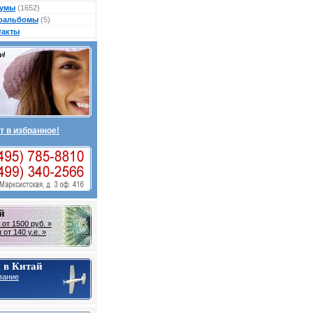
умы
(1652)
оальбомы
(5)
такты
т в избранное!
й
от 1500 руб. »
от 140 у.е. »
 в Китай
вание