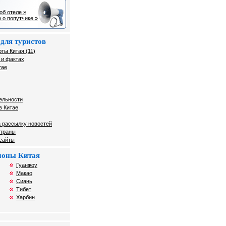
об отеле »
 о попутчике »
для туристов
ты Китая (11)
 и фактах
тае
ельности
в Китае
 рассылку новостей
страны
 сайты
гионы Китая
Гуанжоу
Макао
Сиань
Тибет
Харбин