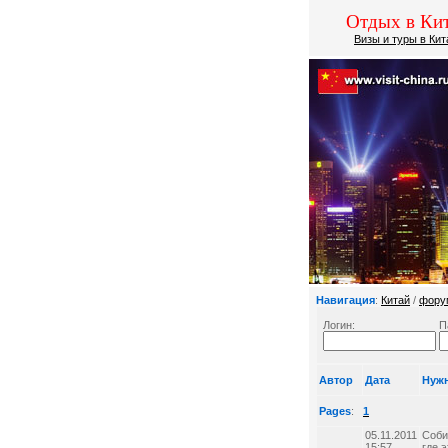
Отдых в Кит
Визы и туры в Кит
Навигация
:
Китай
/
фору
Логин:
П
Автор
Дата
Нужн
Pages
:
1
05.11.2011
Соби
15:57
где 