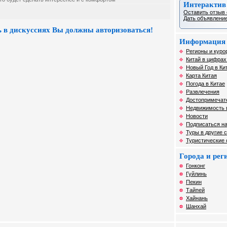
Интерактив
Оставить отзыв 
Дать объявление
 в дискуссиях Вы должны авторизоваться!
Информация 
Регионы и курор
Китай в цифрах
Новый Год в Ки
Карта Китая
Погода в Китае
Развлечения
Достопримечат
Недвижимость 
Новости
Подписаться на
Туры в другие 
Туристические
Города и ре
Гонконг
Гуйлинь
Пекин
Тайпей
Хайнань
Шанхай