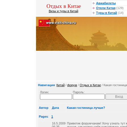
Авиабилеты
Отдых в Китае
Отели Китая
(129)
Визы и туры в Китай
Туры в Китай
(14)
Навигация
:
Китай
/
форум
/
Отдых в Китае
/ Какая гостиниц
Логин:
Пароль:
Автор
Дата
Какая гостиница лучше?
Pages
:
1
16.5.2009
Приветик форумчанам! Хочу узнать тут к
06:35
лучше, где можно себя чувствовать ком