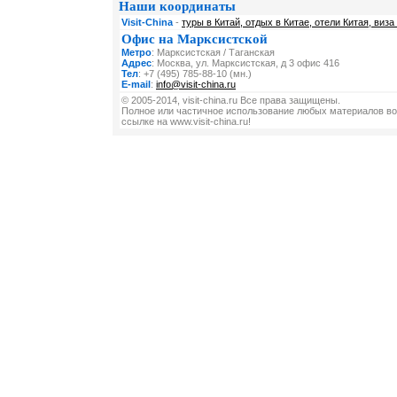
Наши координаты
Visit-China
-
туры в Китай, отдых в Китае, отели Китая, виза
Офис на Марксистской
Метро
: Марксистская / Таганская
Адрес
: Москва, ул. Марксистская, д 3 офис 416
Тел
: +7 (495) 785-88-10 (мн.)
E-mail
:
info@visit-china.ru
© 2005-2014, visit-china.ru Все права защищены.
Полное или частичное использование любых материалов во
ссылке на www.visit-china.ru!