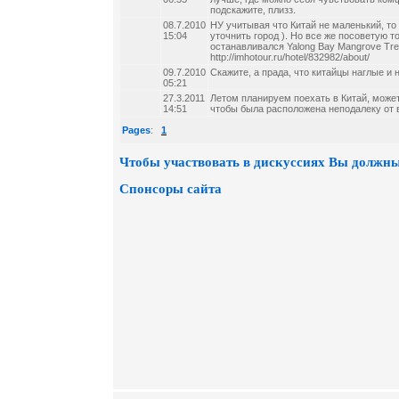
подскажите, плизз.
08.7.2010
НУ учитывая что Китай не маленький, то
15:04
уточнить город ). Но все же посоветую т
останавливался Yalong Bay Mangrove Tre
http://imhotour.ru/hotel/832982/about/
09.7.2010
Скажите, а прада, что китайцы наглые 
05:21
27.3.2011
Летом планируем поехать в Китай, может
14:51
чтобы была расположена неподалеку от
Pages
:
1
Чтобы участвовать в дискуссиях Вы должны
Спонсоры сайта